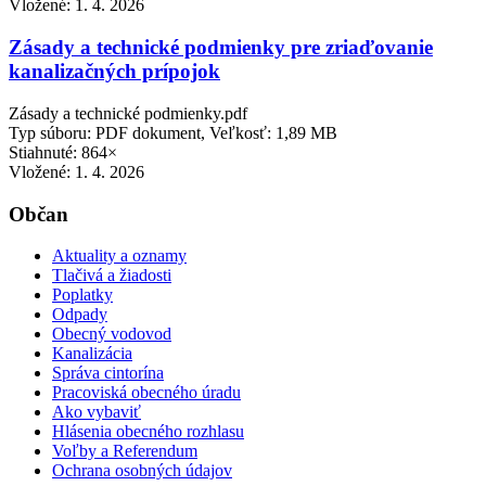
Vložené:
1. 4. 2026
Zásady a technické podmienky pre zriaďovanie
kanalizačných prípojok
Zásady a technické podmienky.pdf
Typ súboru: PDF dokument, Veľkosť: 1,89 MB
Stiahnuté: 864×
Vložené:
1. 4. 2026
Občan
Aktuality a oznamy
Tlačivá a žiadosti
Poplatky
Odpady
Obecný vodovod
Kanalizácia
Správa cintorína
Pracoviská obecného úradu
Ako vybaviť
Hlásenia obecného rozhlasu
Voľby a Referendum
Ochrana osobných údajov