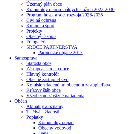
Územný plán obce
Komunitný plán sociálnych služieb 2022-2030
Program hosp. a soc. rozvoja 2026-2035
Civilná ochrana
Kultúra a šport
Projekty
Obecný časopis
Fotogaléria
SRDCE PARTNERSTVA
Partnerské objatie 2017
Samospráva
Starosta obce
Zástupca starostu obce
Hlavný kontrolór
Obecné zastupiteľstvo
Komisie zriadené pri obecnom zastupiteľstve
Krízový štáb obce
Všeobecne záväzné nariadenia
Občan
Aktuality a oznamy
Tlačivá a žiadosti
Poplatky
Komunálny odpad
Obecný vodovod
Dane