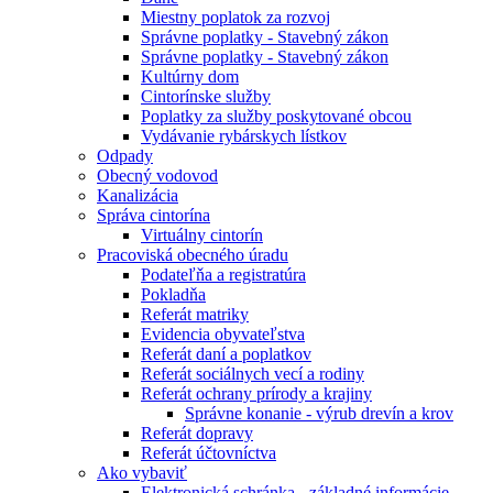
Miestny poplatok za rozvoj
Správne poplatky - Stavebný zákon
Správne poplatky - Stavebný zákon
Kultúrny dom
Cintorínske služby
Poplatky za služby poskytované obcou
Vydávanie rybárskych lístkov
Odpady
Obecný vodovod
Kanalizácia
Správa cintorína
Virtuálny cintorín
Pracoviská obecného úradu
Podateľňa a registratúra
Pokladňa
Referát matriky
Evidencia obyvateľstva
Referát daní a poplatkov
Referát sociálnych vecí a rodiny
Referát ochrany prírody a krajiny
Správne konanie - výrub drevín a krov
Referát dopravy
Referát účtovníctva
Ako vybaviť
Elektronická schránka - základné informácie