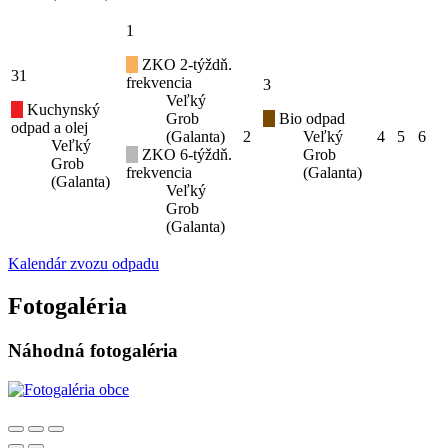
1
ZKO 2-týždň.
31
frekvencia
3
Veľký
Kuchynský
Grob
Bio odpad
odpad a olej
(Galanta)
2
Veľký
4
5
6
Veľký
ZKO 6-týždň.
Grob
Grob
frekvencia
(Galanta)
(Galanta)
Veľký
Grob
(Galanta)
Kalendár zvozu odpadu
Fotogaléria
Náhodná fotogaléria