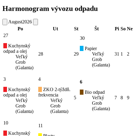
Harmonogram vývozu odpadu
August
2026
Po
Ut
St
Št
Pi
So
Ne
27
30
Kuchynský
Papier
odpad a olej
28
29
Veľký
31
1
2
Veľký
Grob
Grob
(Galanta)
(Galanta)
3
4
6
Kuchynský
ZKO 2-týždň.
Bio odpad
odpad a olej
frekvencia
5
Veľký
7
8
9
Veľký
Veľký
Grob
Grob
Grob
(Galanta)
(Galanta)
(Galanta)
10
11
Kuchynský
Plasty