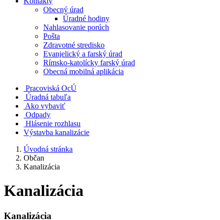
Kontakty
Obecný úrad
Úradné hodiny
Nahlasovanie porúch
Pošta
Zdravotné stredisko
Evanjelický a farský úrad
Rímsko-katolícky farský úrad
Obecná mobilná aplikácia
Pracoviská OcÚ
Úradná tabuľa
Ako vybaviť
Odpady
Hlásenie rozhlasu
Výstavba kanalizácie
Úvodná stránka
Občan
Kanalizácia
Kanalizácia
Kanalizácia