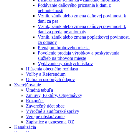
Podávanie daňového priznania k dani z
nehnuteľností
Vznik, zánik alebo zmena daňovej povinnosti k
dani za psa
Vznik, zánik alebo zmena daňovej povinnosti k
dani za predajné automaty
Vznik, zánik alebo zmena poplatkovej povinnosti
za odpady
Prenájom hrobového miesta
Povolenie predaja výrobkov a poskytovania
služieb na trhovom mieste
Vydávanie rybárskych lístkov
Hlásenia obecného rozhlasu
Voľby a Referendum
Ochrana osobných údajov
Zverejňovanie
Úradná tabuľa
Zmluvy, Faktúry, Objednávky
Rozpočet
Záverečný účet obce
Výročné a audítorské správy
Verejné obstarávanie
Zápisnice a uznesenia OZ
Kanalizácia