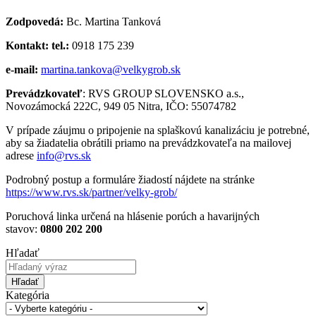
Zodpovedá:
Bc. Martina Tanková
Kontakt: tel.:
0918 175 239
e-mail:
m
artina.tankova@velkygrob.sk
Prevádzkovateľ
: RVS GROUP SLOVENSKO a.s.,
Novozámocká 222C, 949 05 Nitra, IČO: 55074782
V prípade záujmu o pripojenie na splaškovú kanalizáciu je potrebné,
aby sa žiadatelia obrátili priamo na prevádzkovateľa na mailovej
adrese
info@rvs.sk
Podrobný postup a formuláre žiadostí nájdete na stránke
https://www.rvs.sk/partner/velky-grob/
Poruchová linka určená na hlásenie porúch a havarijných
stavov:
0800 202 200
Hľadať
Hľadať
Kategória