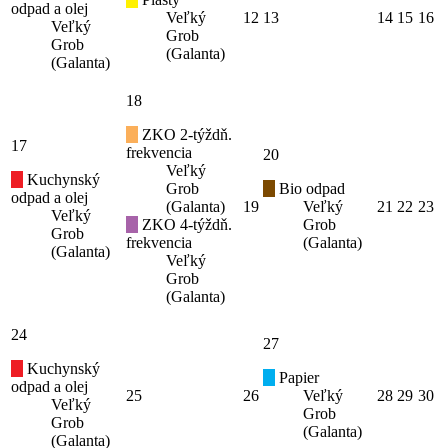
odpad a olej
Veľký
12
13
14
15
16
Veľký
Grob
Grob
(Galanta)
(Galanta)
18
ZKO 2-týždň.
17
frekvencia
20
Veľký
Kuchynský
Grob
Bio odpad
odpad a olej
(Galanta)
19
Veľký
21
22
23
Veľký
ZKO 4-týždň.
Grob
Grob
frekvencia
(Galanta)
(Galanta)
Veľký
Grob
(Galanta)
24
27
Kuchynský
Papier
odpad a olej
25
26
Veľký
28
29
30
Veľký
Grob
Grob
(Galanta)
(Galanta)