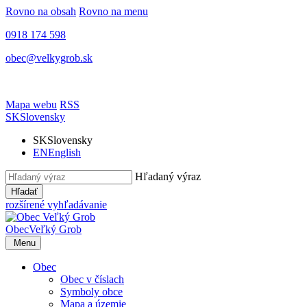
Rovno na obsah
Rovno na menu
0918 174 598
obec@velkygrob.sk
Mapa webu
RSS
SK
Slovensky
SK
Slovensky
EN
English
Hľadaný výraz
Hľadať
rozšírené vyhľadávanie
Obec
Veľký Grob
Menu
Obec
Obec v číslach
Symboly obce
Mapa a územie