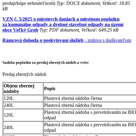
predaji/kúpe nehnuteľnosti)
Typ: DOCX dokument, Velkosť: 18.85
kB
VZN č. 5/2025 o miestnych daniach a miestnom poplatku
za komunálne odpady a drobné stavebné odpady na území
obce Veľký Grob
Typ: PDF dokument, Veľkosť: 649.25 kB
Rámcová dohoda o poskytovaní služieb
- zmluva s dodávateľom
Sadzba poplatku za predaj zberných nádob a vriec
Predaj zberných nádob
Objem zbernej
Popis
nádoby
120L
Plastová zberná nádoba čierna
240L
Plastová zberná nádoba čierna
Plastová zberná nádoba s prevetrávaním na BI
120L
odpad
Plastová zberná nádoba s prevetrávaním na BI
240L
odpad