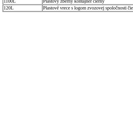
1100L
Plastový zberný kontajner čierny
120L
Plastové vrece s logom zvozovej spoločnosti či