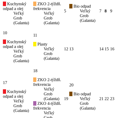
Kuchynský
ZKO 2-týždň.
Bio odpad
odpad a olej
frekvencia
5
Veľký
7
8
9
Veľký
Veľký
Grob
Grob
Grob
(Galanta)
(Galanta)
(Galanta)
10
11
Kuchynský
Plasty
odpad a olej
Veľký
12
13
14
15
16
Veľký
Grob
Grob
(Galanta)
(Galanta)
18
ZKO 2-týždň.
17
frekvencia
20
Veľký
Kuchynský
Grob
Bio odpad
odpad a olej
(Galanta)
19
Veľký
21
22
23
Veľký
ZKO 4-týždň.
Grob
Grob
frekvencia
(Galanta)
(Galanta)
Veľký
Grob