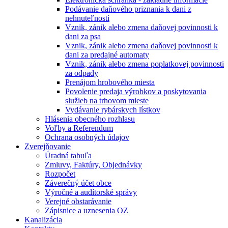
Podávanie daňového priznania k dani z
nehnuteľností
Vznik, zánik alebo zmena daňovej povinnosti k
dani za psa
Vznik, zánik alebo zmena daňovej povinnosti k
dani za predajné automaty
Vznik, zánik alebo zmena poplatkovej povinnosti
za odpady
Prenájom hrobového miesta
Povolenie predaja výrobkov a poskytovania
služieb na trhovom mieste
Vydávanie rybárskych lístkov
Hlásenia obecného rozhlasu
Voľby a Referendum
Ochrana osobných údajov
Zverejňovanie
Úradná tabuľa
Zmluvy, Faktúry, Objednávky
Rozpočet
Záverečný účet obce
Výročné a audítorské správy
Verejné obstarávanie
Zápisnice a uznesenia OZ
Kanalizácia