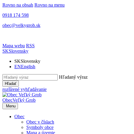
Rovno na obsah
Rovno na menu
0918 174 598
obec@velkygrob.sk
Mapa webu
RSS
SK
Slovensky
SK
Slovensky
EN
English
Hľadaný výraz
Hľadať
rozšírené vyhľadávanie
Obec
Veľký Grob
Menu
Obec
Obec v číslach
Symboly obce
Mapa a územie