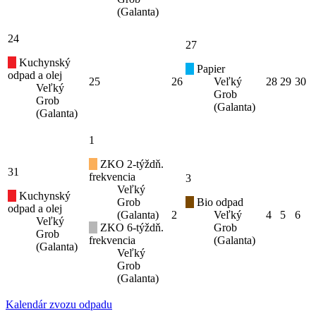
(Galanta)
24
27
Kuchynský
Papier
odpad a olej
25
26
Veľký
28
29
30
Veľký
Grob
Grob
(Galanta)
(Galanta)
1
ZKO 2-týždň.
31
frekvencia
3
Veľký
Kuchynský
Grob
Bio odpad
odpad a olej
(Galanta)
2
Veľký
4
5
6
Veľký
ZKO 6-týždň.
Grob
Grob
frekvencia
(Galanta)
(Galanta)
Veľký
Grob
(Galanta)
Kalendár zvozu odpadu