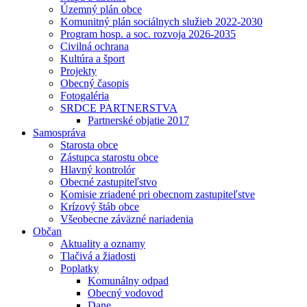
Územný plán obce
Komunitný plán sociálnych služieb 2022-2030
Program hosp. a soc. rozvoja 2026-2035
Civilná ochrana
Kultúra a šport
Projekty
Obecný časopis
Fotogaléria
SRDCE PARTNERSTVA
Partnerské objatie 2017
Samospráva
Starosta obce
Zástupca starostu obce
Hlavný kontrolór
Obecné zastupiteľstvo
Komisie zriadené pri obecnom zastupiteľstve
Krízový štáb obce
Všeobecne záväzné nariadenia
Občan
Aktuality a oznamy
Tlačivá a žiadosti
Poplatky
Komunálny odpad
Obecný vodovod
Dane