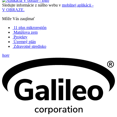
Sledujte informácie z nášho webu v
mobilnej aplikácii -
V OBRAZE.
Môže Vás zaujímať
11 plus mikroregión
Matúšova zem
Projekty
Územný plán
Zdravotné stredisko
hore