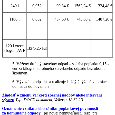
240 l
0,052
99,84 €
1562,24 €
324,48 €
1100 l
0,052
457,60 €
743,60 €
1487,20 €
120 l vrece
1ks/6,25 eur
s logom AVE
5. Vážený drobný stavebný odpad – sadzba poplatku 0,15,-
eur za kilogram drobného stavebného odpadu bez obsahu
škodlivín.
6. Vývoz bio odpadu sa realizuje každý 2.týždeň v mesiaci
od marca do novembra.
Žiadosť o zmenu veľkosti zbernej nádoby alebo intervalu
vývozu
Typ: DOCX dokument, Velkosť: 18.62 kB
Oznámenie vzniku alebo zániku poplatkovej povinnosti
za komunálne odpady
(pri novej nehnuteľnosti, resp. pri