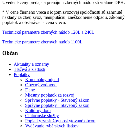
Uvedené ceny predaja a prenájmu zberných nádob sú vrátane DPH.
* V cene čierneho vreca s logom zvozovej spoločnosti sú zahrnuté
náklady za zber, zvoz, manipuláciu, zneškodnenie odpadu, zákonný
poplatok a obstarávacia cena vreca.
Technické parametre zberných nádob 120L a 240L
Technické parametre zberných nádob 1100L
Občan
Aktuality a oznamy
Tlačivá a žiadosti
Poplatky
Komunálny odpad
Obecný vodovod
Dane
Miestny poplatok za rozvoj
Správne poplatky - Stavebný zákon
Správne poplatky - Stavebný zákon
Kultúrny dom
Cintorínske služby
Poplatky za služby poskytované obcou
Vydávanie rybárskych lístkov