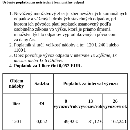
Určenie poplatku za netriedený komunálny odpad
Nevážený množstvový zber je zber nevážených komunálnych
odpadov a vážených drobných stavebných odpadov, pri
ktorom ich pôvodca platí poplatok ustanovený podľa
osobitného zákona vo výške, ktorá je priamo úmerná
množstvu týchto odpadov vyprodukovaných pôvodcom
za daný čas.
Poplatník si určí veľkosť nádoby a to: 120 l, 240 l alebo
1100 l.
Obec povoľuje vývoz odpadu v intervale
1x 2týždne, 1x
mesiac alebo 1x 6 týždňov
.
Poplatok za 1 liter činí 0,052 EUR.
Objem
Sadzba
Poplatok za interval vývozu
nádoby
8
13
26
liter
€/l
vývozov/rok
vývozov/rok
vývozov/rok
120 l
0,052
49,92 €
81,12 €
162,24 €