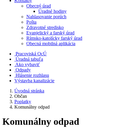
Kontakty
Obecný úrad
Úradné hodiny
Nahlasovanie porúch
Pošta
Zdravotné stredisko
Evanjelický a farský úrad
Rímsko-katolícky farský úrad
Obecná mobilná aplikácia
Pracoviská OcÚ
Úradná tabuľa
Ako vybaviť
Odpady
Hlásenie rozhlasu
Výstavba kanalizácie
Úvodná stránka
Občan
Poplatky
Komunálny odpad
Komunálny odpad