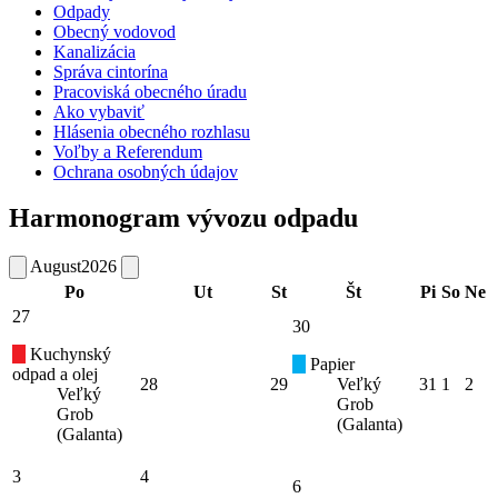
Odpady
Obecný vodovod
Kanalizácia
Správa cintorína
Pracoviská obecného úradu
Ako vybaviť
Hlásenia obecného rozhlasu
Voľby a Referendum
Ochrana osobných údajov
Harmonogram vývozu odpadu
August
2026
Po
Ut
St
Št
Pi
So
Ne
27
30
Kuchynský
Papier
odpad a olej
28
29
Veľký
31
1
2
Veľký
Grob
Grob
(Galanta)
(Galanta)
3
4
6