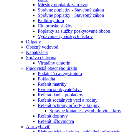
Miestny poplatok za rozvoj
Správne poplatky - Stavebný zákon
Správne poplatky - Stavebný zákon
Kultúrny dom
Cintorínske služby
Poplatky za služby poskytované obcou
Vydávanie rybárskych lístkov
Odpady
Obecný vodovod
Kanalizácia
Správa cintorína
Virtuálny cintorín
Pracoviská obecného úradu
Podateľňa a registratúra
Pokladňa
Referát matriky
Evidencia obyvateľstva
Referát daní a poplatkov
Referát sociálnych vecí a rodiny
Referát ochrany prírody a krajiny
Správne konanie - výrub drevín a krov
Referát dopravy
Referát účtovníctva
Ako vybaviť
Elektronická schránka - základné informácie