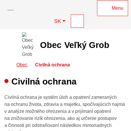
0918 174 598
obec@velkygrob.sk
Rovno na obsah
Menu
Slovensky
SK
Mapa webu
RSS
Hľadať
Obec
Veľký Grob
Úvodná stránka
Obec
Civilná ochrana
Civilná ochrana
Civilná ochrana je systém úloh a opatrení zameraných
na ochranu života, zdravia a majetku, spočívajúcich najmä
v analýze možného ohrozenia a v prijímaní opatrení
na znižovanie rizík ohrozenia, ako aj určenie postupov
a činnosti pri odstraňovaní následkov mimoriadnych