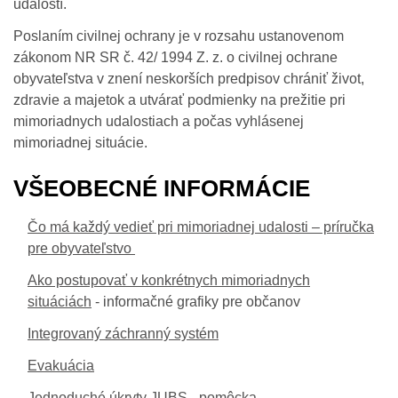
udalostí.
Poslaním civilnej ochrany je v rozsahu ustanovenom
zákonom NR SR č. 42/ 1994 Z. z. o civilnej ochrane
obyvateľstva v znení neskorších predpisov chrániť život,
zdravie a majetok a utvárať podmienky na prežitie pri
mimoriadnych udalostiach a počas vyhlásenej
mimoriadnej situácie.
VŠEOBECNÉ INFORMÁCIE
Čo má každý vedieť pri mimoriadnej udalosti – príručka
pre obyvateľstvo
Ako postupovať v konkrétnych mimoriadnych
situáciách
- informačné grafiky pre občanov
Integrovaný záchranný systém
Evakuácia
Jednoduché úkryty JUBS - pomôcka