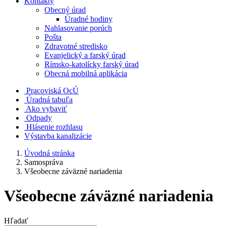
Kontakty
Obecný úrad
Úradné hodiny
Nahlasovanie porúch
Pošta
Zdravotné stredisko
Evanjelický a farský úrad
Rímsko-katolícky farský úrad
Obecná mobilná aplikácia
Pracoviská OcÚ
Úradná tabuľa
Ako vybaviť
Odpady
Hlásenie rozhlasu
Výstavba kanalizácie
Úvodná stránka
Samospráva
Všeobecne záväzné nariadenia
Všeobecne záväzné nariadenia
Hľadať