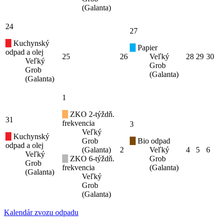
(Galanta)
24
27
Kuchynský
Papier
odpad a olej
25
26
Veľký
28
29
30
Veľký
Grob
Grob
(Galanta)
(Galanta)
1
ZKO 2-týždň.
31
frekvencia
3
Veľký
Kuchynský
Grob
Bio odpad
odpad a olej
(Galanta)
2
Veľký
4
5
6
Veľký
ZKO 6-týždň.
Grob
Grob
frekvencia
(Galanta)
(Galanta)
Veľký
Grob
(Galanta)
Kalendár zvozu odpadu