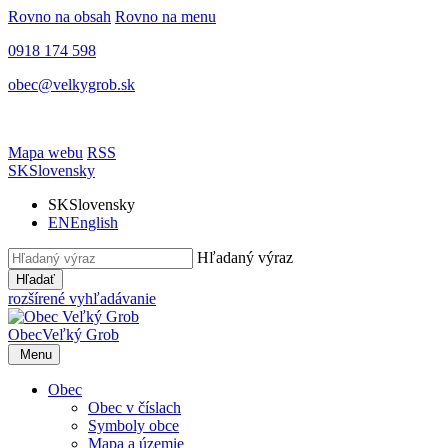
Rovno na obsah
Rovno na menu
0918 174 598
obec@velkygrob.sk
Mapa webu
RSS
SK
Slovensky
SK
Slovensky
EN
English
Hľadaný výraz
Hľadať
rozšírené vyhľadávanie
Obec
Veľký Grob
Menu
Obec
Obec v číslach
Symboly obce
Mapa a územie