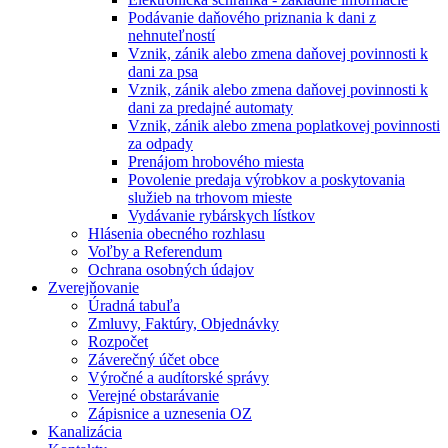
Podávanie daňového priznania k dani z
nehnuteľností
Vznik, zánik alebo zmena daňovej povinnosti k
dani za psa
Vznik, zánik alebo zmena daňovej povinnosti k
dani za predajné automaty
Vznik, zánik alebo zmena poplatkovej povinnosti
za odpady
Prenájom hrobového miesta
Povolenie predaja výrobkov a poskytovania
služieb na trhovom mieste
Vydávanie rybárskych lístkov
Hlásenia obecného rozhlasu
Voľby a Referendum
Ochrana osobných údajov
Zverejňovanie
Úradná tabuľa
Zmluvy, Faktúry, Objednávky
Rozpočet
Záverečný účet obce
Výročné a audítorské správy
Verejné obstarávanie
Zápisnice a uznesenia OZ
Kanalizácia