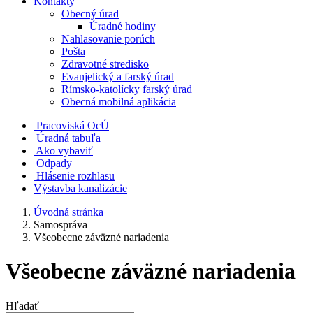
Kontakty
Obecný úrad
Úradné hodiny
Nahlasovanie porúch
Pošta
Zdravotné stredisko
Evanjelický a farský úrad
Rímsko-katolícky farský úrad
Obecná mobilná aplikácia
Pracoviská OcÚ
Úradná tabuľa
Ako vybaviť
Odpady
Hlásenie rozhlasu
Výstavba kanalizácie
Úvodná stránka
Samospráva
Všeobecne záväzné nariadenia
Všeobecne záväzné nariadenia
Hľadať