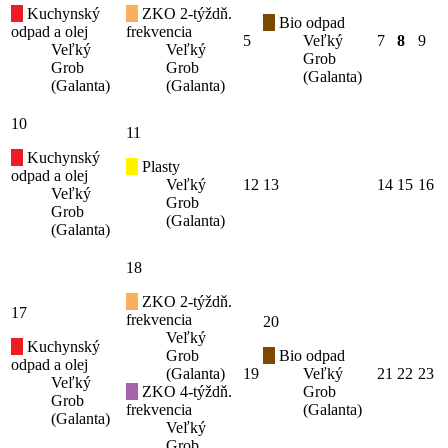
Kuchynský
ZKO 2-týždň.
Bio odpad
odpad a olej
frekvencia
5
Veľký
7
8
9
Veľký
Veľký
Grob
Grob
Grob
(Galanta)
(Galanta)
(Galanta)
10
11
Kuchynský
Plasty
odpad a olej
Veľký
12
13
14
15
16
Veľký
Grob
Grob
(Galanta)
(Galanta)
18
ZKO 2-týždň.
17
frekvencia
20
Veľký
Kuchynský
Grob
Bio odpad
odpad a olej
(Galanta)
19
Veľký
21
22
23
Veľký
ZKO 4-týždň.
Grob
Grob
frekvencia
(Galanta)
(Galanta)
Veľký
Grob