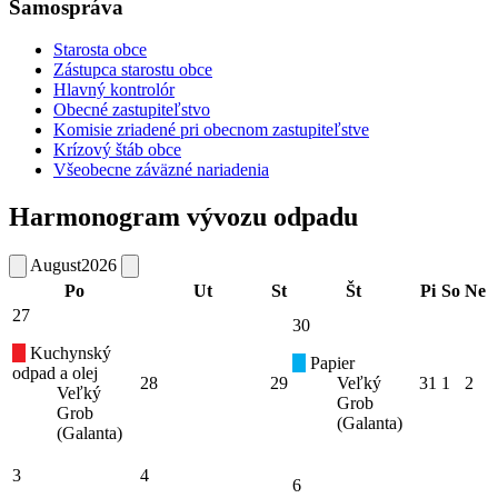
Samospráva
Starosta obce
Zástupca starostu obce
Hlavný kontrolór
Obecné zastupiteľstvo
Komisie zriadené pri obecnom zastupiteľstve
Krízový štáb obce
Všeobecne záväzné nariadenia
Harmonogram vývozu odpadu
August
2026
Po
Ut
St
Št
Pi
So
Ne
27
30
Kuchynský
Papier
odpad a olej
28
29
Veľký
31
1
2
Veľký
Grob
Grob
(Galanta)
(Galanta)
3
4
6