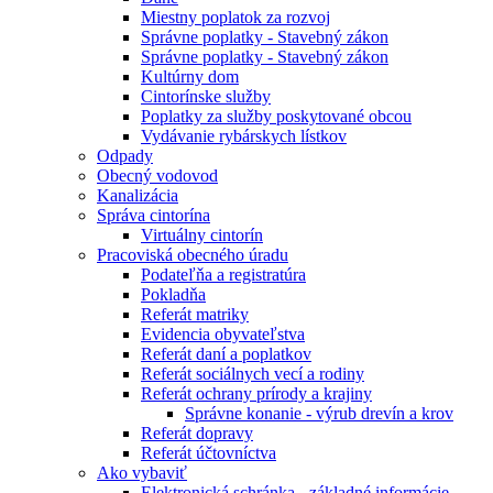
Miestny poplatok za rozvoj
Správne poplatky - Stavebný zákon
Správne poplatky - Stavebný zákon
Kultúrny dom
Cintorínske služby
Poplatky za služby poskytované obcou
Vydávanie rybárskych lístkov
Odpady
Obecný vodovod
Kanalizácia
Správa cintorína
Virtuálny cintorín
Pracoviská obecného úradu
Podateľňa a registratúra
Pokladňa
Referát matriky
Evidencia obyvateľstva
Referát daní a poplatkov
Referát sociálnych vecí a rodiny
Referát ochrany prírody a krajiny
Správne konanie - výrub drevín a krov
Referát dopravy
Referát účtovníctva
Ako vybaviť
Elektronická schránka - základné informácie