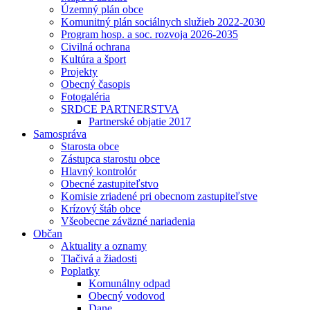
Územný plán obce
Komunitný plán sociálnych služieb 2022-2030
Program hosp. a soc. rozvoja 2026-2035
Civilná ochrana
Kultúra a šport
Projekty
Obecný časopis
Fotogaléria
SRDCE PARTNERSTVA
Partnerské objatie 2017
Samospráva
Starosta obce
Zástupca starostu obce
Hlavný kontrolór
Obecné zastupiteľstvo
Komisie zriadené pri obecnom zastupiteľstve
Krízový štáb obce
Všeobecne záväzné nariadenia
Občan
Aktuality a oznamy
Tlačivá a žiadosti
Poplatky
Komunálny odpad
Obecný vodovod
Dane