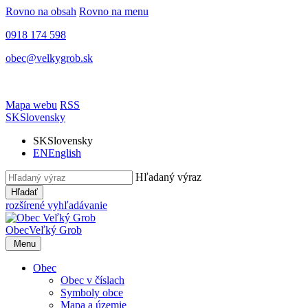
Rovno na obsah
Rovno na menu
0918 174 598
obec@velkygrob.sk
Mapa webu
RSS
SK
Slovensky
SK
Slovensky
EN
English
Hľadaný výraz
Hľadať
rozšírené vyhľadávanie
Obec
Veľký Grob
Menu
Obec
Obec v číslach
Symboly obce
Mapa a územie