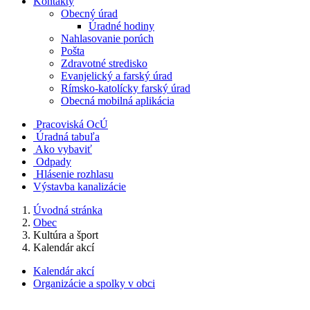
Kontakty
Obecný úrad
Úradné hodiny
Nahlasovanie porúch
Pošta
Zdravotné stredisko
Evanjelický a farský úrad
Rímsko-katolícky farský úrad
Obecná mobilná aplikácia
Pracoviská OcÚ
Úradná tabuľa
Ako vybaviť
Odpady
Hlásenie rozhlasu
Výstavba kanalizácie
Úvodná stránka
Obec
Kultúra a šport
Kalendár akcí
Kalendár akcí
Organizácie a spolky v obci