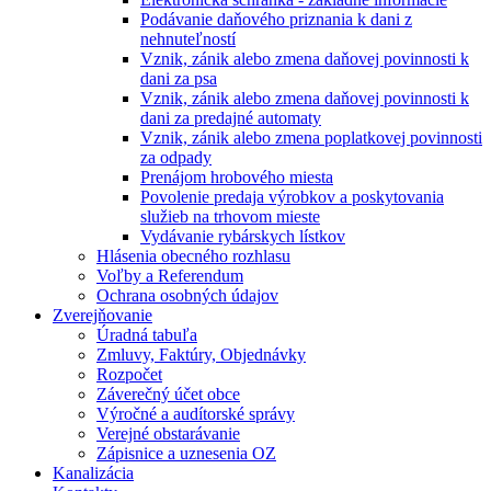
Podávanie daňového priznania k dani z
nehnuteľností
Vznik, zánik alebo zmena daňovej povinnosti k
dani za psa
Vznik, zánik alebo zmena daňovej povinnosti k
dani za predajné automaty
Vznik, zánik alebo zmena poplatkovej povinnosti
za odpady
Prenájom hrobového miesta
Povolenie predaja výrobkov a poskytovania
služieb na trhovom mieste
Vydávanie rybárskych lístkov
Hlásenia obecného rozhlasu
Voľby a Referendum
Ochrana osobných údajov
Zverejňovanie
Úradná tabuľa
Zmluvy, Faktúry, Objednávky
Rozpočet
Záverečný účet obce
Výročné a audítorské správy
Verejné obstarávanie
Zápisnice a uznesenia OZ
Kanalizácia