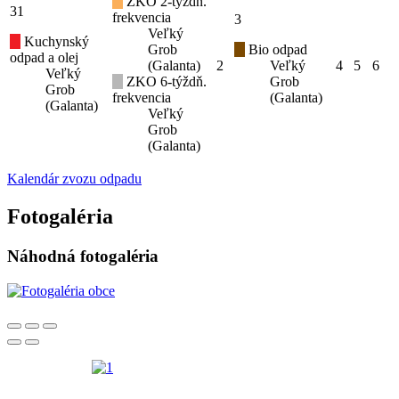
ZKO 2-týždň.
31
frekvencia
3
Veľký
Kuchynský
Grob
Bio odpad
odpad a olej
(Galanta)
2
Veľký
4
5
6
Veľký
ZKO 6-týždň.
Grob
Grob
frekvencia
(Galanta)
(Galanta)
Veľký
Grob
(Galanta)
Kalendár zvozu odpadu
Fotogaléria
Náhodná fotogaléria