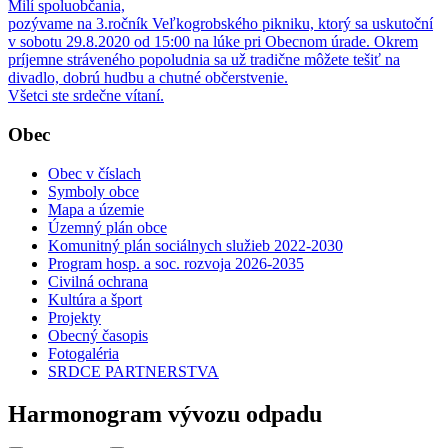
Milí spoluobčania,
pozývame na 3.ročník Veľkogrobského pikniku, ktorý sa uskutoční
v sobotu 29.8.2020 od 15:00 na lúke pri Obecnom úrade. Okrem
príjemne stráveného popoludnia sa už tradične môžete tešiť na
divadlo, dobrú hudbu a chutné občerstvenie.
Všetci ste srdečne vítaní.
Obec
Obec v číslach
Symboly obce
Mapa a územie
Územný plán obce
Komunitný plán sociálnych služieb 2022-2030
Program hosp. a soc. rozvoja 2026-2035
Civilná ochrana
Kultúra a šport
Projekty
Obecný časopis
Fotogaléria
SRDCE PARTNERSTVA
Harmonogram vývozu odpadu