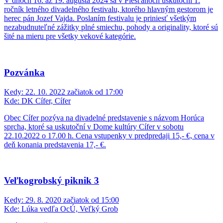
V dňoch 16. až 19. augusta 2024 sa v Piešťanoch uskutoční 1.
ročník letného divadelného festivalu, ktorého hlavným gestorom je
herec pán Jozef Vajda. Poslaním festivalu je priniesť všetkým
nezabudnuteľné zážitky plné smiechu, pohody a originality, ktoré sú
šité na mieru pre všetky vekové kategórie.
Pozvánka
Kedy:
22. 10. 2022 začiatok od 17:00
Kde:
DK Cífer, Cífer
Obec Cífer pozýva na divadelné predstavenie s názvom Horúca
sprcha, ktoré sa uskutoční v Dome kultúry Cífer v sobotu
22.10.2022 o 17.00 h. Cena vstupenky v predpredaji 15,- €, cena v
deň konania predstavenia 17,- €.
Veľkogrobský piknik 3
Kedy:
29. 8. 2020 začiatok od 15:00
Kde:
Lúka vedľa OcÚ, Veľký Grob