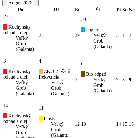
August
2026
Po
Ut
St
Št
Pi
So
Ne
27
30
Kuchynský
Papier
odpad a olej
28
29
Veľký
31
1
2
Veľký
Grob
Grob
(Galanta)
(Galanta)
3
4
6
Kuchynský
ZKO 2-týždň.
Bio odpad
odpad a olej
frekvencia
5
Veľký
7
8
9
Veľký
Veľký
Grob
Grob
Grob
(Galanta)
(Galanta)
(Galanta)
10
11
Kuchynský
Plasty
odpad a olej
Veľký
12
13
14
15
16
Veľký
Grob
Grob
(Galanta)
(Galanta)