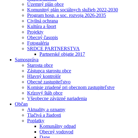
Územný plán obce
Komunitný plán sociálnych služieb 2022-2030
Program hosp. a soc. rozvoja 2026-2035
Civilná ochrana
Kultúra a šport
Projekty
Obecný časopis
Fotogaléria
SRDCE PARTNERSTVA
Partnerské objatie 2017
Samospráva
Starosta obce
Zástupca starostu obce
Hlavný kontrolór
Obecné zastupiteľstvo
Komisie zriadené pri obecnom zastupiteľstve
Krízový štáb obce
Všeobecne záväzné nariadenia
Občan
Aktuality a oznamy
Tlačivá a žiadosti
Poplatky
Komunálny odpad
Obecný vodovod
Dane