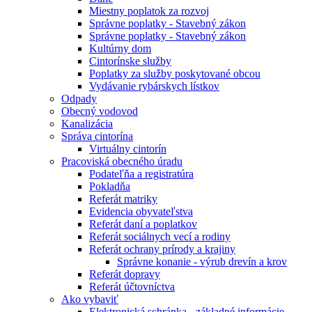
Miestny poplatok za rozvoj
Správne poplatky - Stavebný zákon
Správne poplatky - Stavebný zákon
Kultúrny dom
Cintorínske služby
Poplatky za služby poskytované obcou
Vydávanie rybárskych lístkov
Odpady
Obecný vodovod
Kanalizácia
Správa cintorína
Virtuálny cintorín
Pracoviská obecného úradu
Podateľňa a registratúra
Pokladňa
Referát matriky
Evidencia obyvateľstva
Referát daní a poplatkov
Referát sociálnych vecí a rodiny
Referát ochrany prírody a krajiny
Správne konanie - výrub drevín a krov
Referát dopravy
Referát účtovníctva
Ako vybaviť
Elektronická schránka - základné informácie