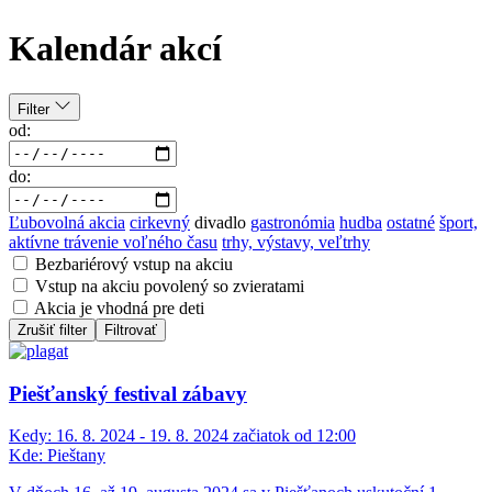
Kalendár akcí
Filter
od:
do:
Ľubovolná akcia
cirkevný
divadlo
gastronómia
hudba
ostatné
šport,
aktívne trávenie voľného času
trhy, výstavy, veľtrhy
Bezbariérový vstup na akciu
Vstup na akciu povolený so zvieratami
Akcia je vhodná pre deti
Zrušiť filter
Filtrovať
Piešťanský festival zábavy
Kedy:
16. 8. 2024 - 19. 8. 2024 začiatok od 12:00
Kde:
Pieštany