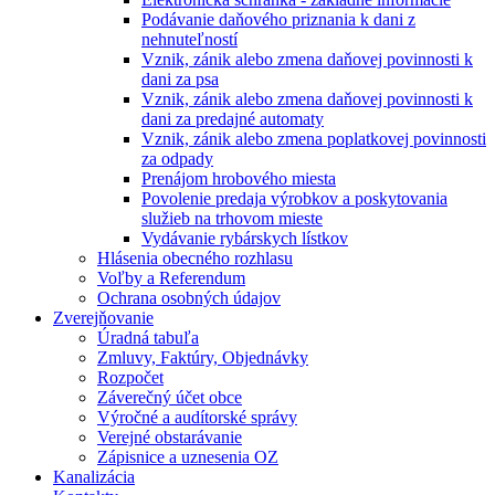
Podávanie daňového priznania k dani z
nehnuteľností
Vznik, zánik alebo zmena daňovej povinnosti k
dani za psa
Vznik, zánik alebo zmena daňovej povinnosti k
dani za predajné automaty
Vznik, zánik alebo zmena poplatkovej povinnosti
za odpady
Prenájom hrobového miesta
Povolenie predaja výrobkov a poskytovania
služieb na trhovom mieste
Vydávanie rybárskych lístkov
Hlásenia obecného rozhlasu
Voľby a Referendum
Ochrana osobných údajov
Zverejňovanie
Úradná tabuľa
Zmluvy, Faktúry, Objednávky
Rozpočet
Záverečný účet obce
Výročné a audítorské správy
Verejné obstarávanie
Zápisnice a uznesenia OZ
Kanalizácia