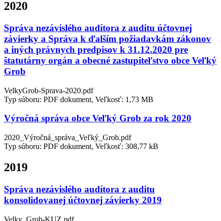
2020
Správa nezávislého audítora z auditu účtovnej
závierky a Správa k ďalším požiadavkám zákonov
a iných právnych predpisov k 31.12.2020 pre
štatutárny orgán a obecné zastupiteľstvo obce Veľký
Grob
VelkyGrob-Sprava-2020.pdf
Typ súboru: PDF dokument, Veľkosť: 1,73 MB
Výročná správa obce Veľký Grob za rok 2020
2020_Výročná_správa_Veľký_Grob.pdf
Typ súboru: PDF dokument, Veľkosť: 308,77 kB
2019
Správa nezávislého audítora z auditu
konsolidovanej účtovnej závierky 2019
Velky_Grob-KUZ.pdf