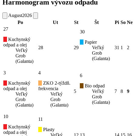
Harmonogram vývozu odpadu
August
2026
Po
Ut
St
Št
Pi
So
Ne
27
30
Kuchynský
Papier
odpad a olej
28
29
Veľký
31
1
2
Veľký
Grob
Grob
(Galanta)
(Galanta)
3
4
6
Kuchynský
ZKO 2-týždň.
Bio odpad
odpad a olej
frekvencia
5
Veľký
7
8
9
Veľký
Veľký
Grob
Grob
Grob
(Galanta)
(Galanta)
(Galanta)
10
11
Kuchynský
Plasty
odpad a olej
Veľký
12
13
14
15
16