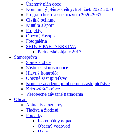
Územný plán obce
Komunitný plán sociálnych služieb 2022-2030
Program hosp. a soc. rozvoja 2026-2035
Civilná ochrana
Kultúra a šport
Projekty
Obecný časopis
Fotogaléria
SRDCE PARTNERSTVA
Partnerské objatie 2017
Samospráva
Starosta obce
Zástupca starostu obce
Hlavný kontrolór
Obecné zastupiteľstvo
Komisie zriadené pri obecnom zastupiteľstve
Krízový štáb obce
Všeobecne záväzné nariadenia
Občan
Aktuality a oznamy
Tlačivá a žiadosti
Poplatky
Komunálny odpad
Obecný vodovod
Dane