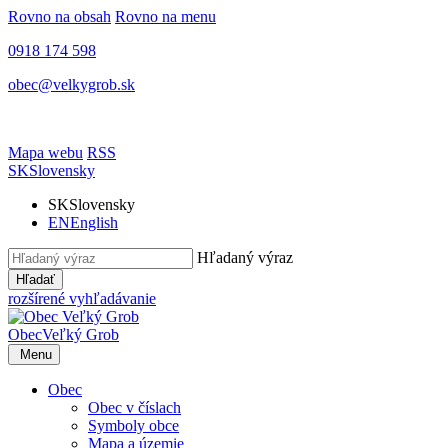
Rovno na obsah
Rovno na menu
0918 174 598
obec@velkygrob.sk
Mapa webu
RSS
SK
Slovensky
SK
Slovensky
EN
English
Hľadaný výraz
Hľadať
rozšírené vyhľadávanie
Obec
Veľký Grob
Menu
Obec
Obec v číslach
Symboly obce
Mapa a územie