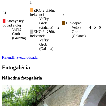
1
ZKO 2-týždň.
31
frekvencia
3
Veľký
Kuchynský
Grob
Bio odpad
odpad a olej
(Galanta)
2
Veľký
4
5
6
Veľký
ZKO 6-týždň.
Grob
Grob
frekvencia
(Galanta)
(Galanta)
Veľký
Grob
(Galanta)
Kalendár zvozu odpadu
Fotogaléria
Náhodná fotogaléria