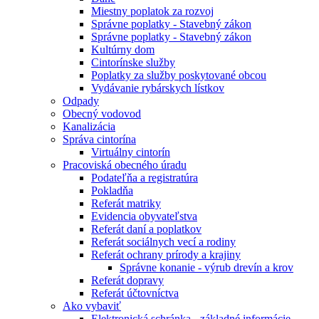
Miestny poplatok za rozvoj
Správne poplatky - Stavebný zákon
Správne poplatky - Stavebný zákon
Kultúrny dom
Cintorínske služby
Poplatky za služby poskytované obcou
Vydávanie rybárskych lístkov
Odpady
Obecný vodovod
Kanalizácia
Správa cintorína
Virtuálny cintorín
Pracoviská obecného úradu
Podateľňa a registratúra
Pokladňa
Referát matriky
Evidencia obyvateľstva
Referát daní a poplatkov
Referát sociálnych vecí a rodiny
Referát ochrany prírody a krajiny
Správne konanie - výrub drevín a krov
Referát dopravy
Referát účtovníctva
Ako vybaviť
Elektronická schránka - základné informácie