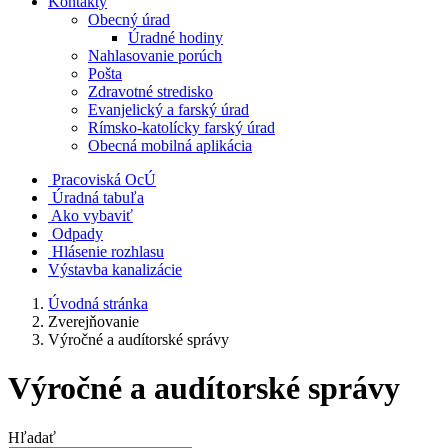
Kontakty
Obecný úrad
Úradné hodiny
Nahlasovanie porúch
Pošta
Zdravotné stredisko
Evanjelický a farský úrad
Rímsko-katolícky farský úrad
Obecná mobilná aplikácia
Pracoviská OcÚ
Úradná tabuľa
Ako vybaviť
Odpady
Hlásenie rozhlasu
Výstavba kanalizácie
Úvodná stránka
Zverejňovanie
Výročné a audítorské správy
Výročné a audítorské správy
Hľadať