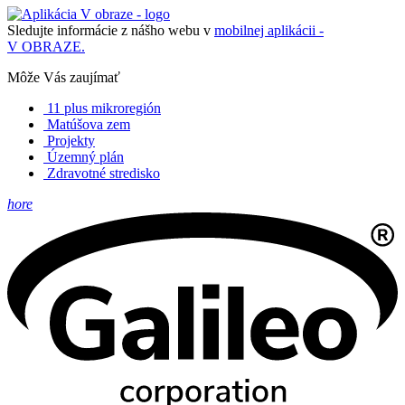
Sledujte informácie z nášho webu v
mobilnej aplikácii -
V OBRAZE.
Môže Vás zaujímať
11 plus mikroregión
Matúšova zem
Projekty
Územný plán
Zdravotné stredisko
hore