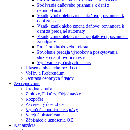
Podávanie daňového priznania k dani z
nehnuteľností
Vznik, zánik alebo zmena daňovej povinnosti k
dani za psa
Vznik, zánik alebo zmena daňovej povinnosti k
dani za predajné automaty
Vznik, zánik alebo zmena poplatkovej povinnosti
za odpady
Prenájom hrobového miesta
Povolenie predaja výrobkov a poskytovania
služieb na trhovom mieste
Vydávanie rybárskych lístkov
Hlásenia obecného rozhlasu
Voľby a Referendum
Ochrana osobných údajov
Zverejňovanie
Úradná tabuľa
Zmluvy, Faktúry, Objednávky
Rozpočet
Záverečný účet obce
Výročné a audítorské správy
Verejné obstarávanie
Zápisnice a uznesenia OZ
Kanalizácia