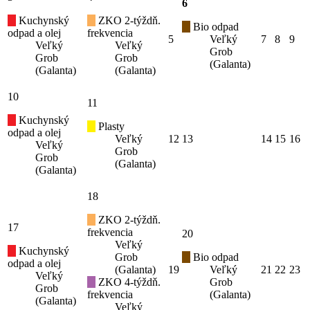
6
Kuchynský
ZKO 2-týždň.
Bio odpad
odpad a olej
frekvencia
5
Veľký
7
8
9
Veľký
Veľký
Grob
Grob
Grob
(Galanta)
(Galanta)
(Galanta)
10
11
Kuchynský
Plasty
odpad a olej
Veľký
12
13
14
15
16
Veľký
Grob
Grob
(Galanta)
(Galanta)
18
ZKO 2-týždň.
17
frekvencia
20
Veľký
Kuchynský
Grob
Bio odpad
odpad a olej
(Galanta)
19
Veľký
21
22
23
Veľký
ZKO 4-týždň.
Grob
Grob
frekvencia
(Galanta)
(Galanta)
Veľký