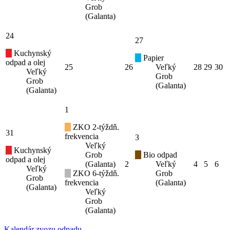
Grob
(Galanta)
24
27
Kuchynský
Papier
odpad a olej
25
26
Veľký
28
29
30
Veľký
Grob
Grob
(Galanta)
(Galanta)
1
ZKO 2-týždň.
31
frekvencia
3
Veľký
Kuchynský
Grob
Bio odpad
odpad a olej
(Galanta)
2
Veľký
4
5
6
Veľký
ZKO 6-týždň.
Grob
Grob
frekvencia
(Galanta)
(Galanta)
Veľký
Grob
(Galanta)
Kalendár zvozu odpadu