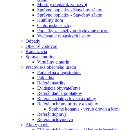
Miestny poplatok za rozvoj
Správne poplatky - Stavebný zákon
Správne poplatky - Stavebný zákon
Kultúrny dom
Cintorínske služby
Poplatky za služby poskytované obcou
Vydávanie rybárskych lístkov
Odpady
Obecný vodovod
Kanalizácia
Správa cintorína
Virtuálny cintorín
Pracoviská obecného úradu
Podateľňa a registratúra
Pokladňa
Referát matriky
Evidencia obyvateľstva
Referát daní a poplatkov
Referát sociálnych vecí a rodiny
Referát ochrany prírody a krajiny
Správne konanie - výrub drevín a krov
Referát dopravy
Referát účtovníctva
Ako vybaviť
Elektronická schránka - základné informácie