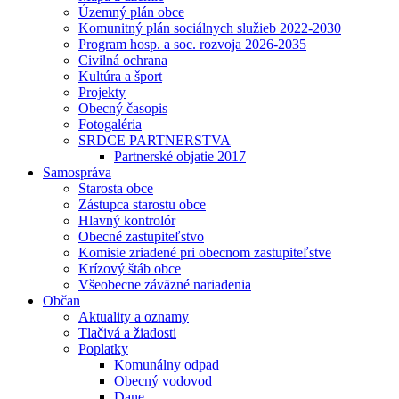
Územný plán obce
Komunitný plán sociálnych služieb 2022-2030
Program hosp. a soc. rozvoja 2026-2035
Civilná ochrana
Kultúra a šport
Projekty
Obecný časopis
Fotogaléria
SRDCE PARTNERSTVA
Partnerské objatie 2017
Samospráva
Starosta obce
Zástupca starostu obce
Hlavný kontrolór
Obecné zastupiteľstvo
Komisie zriadené pri obecnom zastupiteľstve
Krízový štáb obce
Všeobecne záväzné nariadenia
Občan
Aktuality a oznamy
Tlačivá a žiadosti
Poplatky
Komunálny odpad
Obecný vodovod
Dane