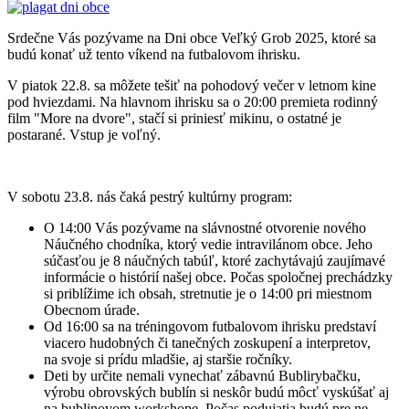
Srdečne Vás pozývame na Dni obce Veľký Grob 2025, ktoré sa
budú konať už tento víkend na futbalovom ihrisku.
V piatok 22.8. sa môžete tešiť na pohodový večer v letnom kine
pod hviezdami. Na hlavnom ihrisku sa o 20:00 premieta rodinný
film "More na dvore", stačí si priniesť mikinu, o ostatné je
postarané. Vstup je voľný.
V sobotu 23.8. nás čaká pestrý kultúrny program:
O 14:00 Vás pozývame na slávnostné otvorenie nového
Náučného chodníka, ktorý vedie intravilánom obce. Jeho
súčasťou je 8 náučných tabúľ, ktoré zachytávajú zaujímavé
informácie o histórií našej obce. Počas spoločnej prechádzky
si priblížime ich obsah, stretnutie je o 14:00 pri miestnom
Obecnom úrade.
Od 16:00 sa na tréningovom futbalovom ihrisku predstaví
viacero hudobných či tanečných zoskupení a interpretov,
na svoje si prídu mladšie, aj staršie ročníky.
Deti by určite nemali vynechať zábavnú Bublirybačku,
výrobu obrovských bublín si neskôr budú môcť vyskúšať aj
na bublinovom workshope. Počas podujatia budú pre ne