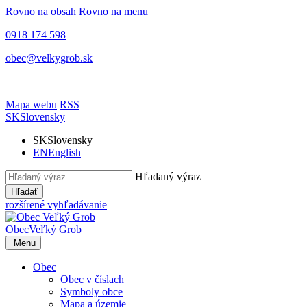
Rovno na obsah
Rovno na menu
0918 174 598
obec@velkygrob.sk
Mapa webu
RSS
SK
Slovensky
SK
Slovensky
EN
English
Hľadaný výraz
Hľadať
rozšírené vyhľadávanie
Obec
Veľký Grob
Menu
Obec
Obec v číslach
Symboly obce
Mapa a územie