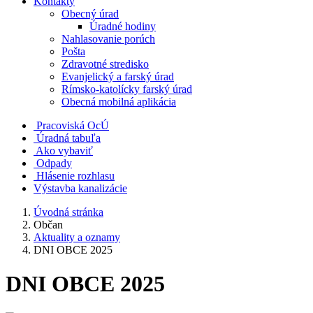
Kontakty
Obecný úrad
Úradné hodiny
Nahlasovanie porúch
Pošta
Zdravotné stredisko
Evanjelický a farský úrad
Rímsko-katolícky farský úrad
Obecná mobilná aplikácia
Pracoviská OcÚ
Úradná tabuľa
Ako vybaviť
Odpady
Hlásenie rozhlasu
Výstavba kanalizácie
Úvodná stránka
Občan
Aktuality a oznamy
DNI OBCE 2025
DNI OBCE 2025