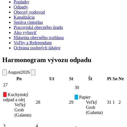
Poplatky
Odpady
Obecný vodovod
Kanalizácia
Správa cintorína
Pracoviská obecného úradu
Ako vybaviť
Hlásenia obecného rozhlasu
Voľby a Referendum
Ochrana osobných údajov
Harmonogram vývozu odpadu
August
2026
Po
Ut
St
Št
Pi
So
Ne
27
30
Kuchynský
Papier
odpad a olej
28
29
Veľký
31
1
2
Veľký
Grob
Grob
(Galanta)
(Galanta)
3
4