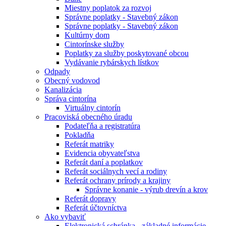
Miestny poplatok za rozvoj
Správne poplatky - Stavebný zákon
Správne poplatky - Stavebný zákon
Kultúrny dom
Cintorínske služby
Poplatky za služby poskytované obcou
Vydávanie rybárskych lístkov
Odpady
Obecný vodovod
Kanalizácia
Správa cintorína
Virtuálny cintorín
Pracoviská obecného úradu
Podateľňa a registratúra
Pokladňa
Referát matriky
Evidencia obyvateľstva
Referát daní a poplatkov
Referát sociálnych vecí a rodiny
Referát ochrany prírody a krajiny
Správne konanie - výrub drevín a krov
Referát dopravy
Referát účtovníctva
Ako vybaviť
Elektronická schránka - základné informácie