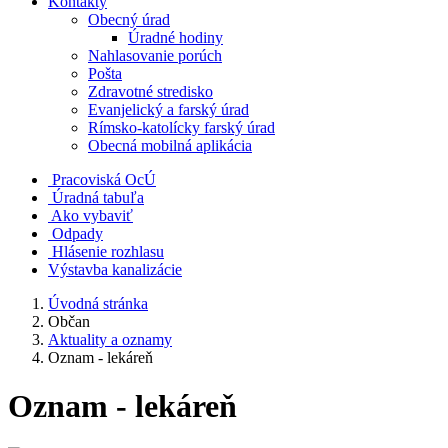
Kontakty
Obecný úrad
Úradné hodiny
Nahlasovanie porúch
Pošta
Zdravotné stredisko
Evanjelický a farský úrad
Rímsko-katolícky farský úrad
Obecná mobilná aplikácia
Pracoviská OcÚ
Úradná tabuľa
Ako vybaviť
Odpady
Hlásenie rozhlasu
Výstavba kanalizácie
Úvodná stránka
Občan
Aktuality a oznamy
Oznam - lekáreň
Oznam - lekáreň