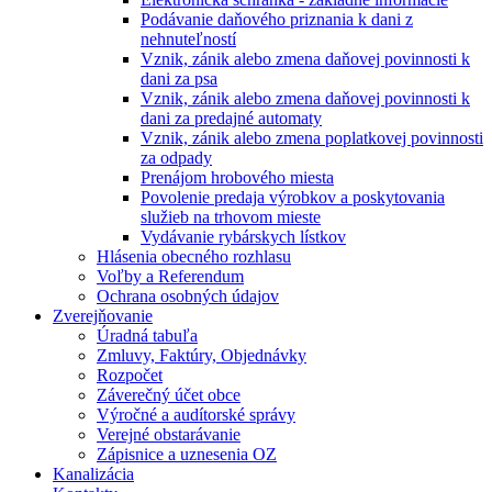
Podávanie daňového priznania k dani z
nehnuteľností
Vznik, zánik alebo zmena daňovej povinnosti k
dani za psa
Vznik, zánik alebo zmena daňovej povinnosti k
dani za predajné automaty
Vznik, zánik alebo zmena poplatkovej povinnosti
za odpady
Prenájom hrobového miesta
Povolenie predaja výrobkov a poskytovania
služieb na trhovom mieste
Vydávanie rybárskych lístkov
Hlásenia obecného rozhlasu
Voľby a Referendum
Ochrana osobných údajov
Zverejňovanie
Úradná tabuľa
Zmluvy, Faktúry, Objednávky
Rozpočet
Záverečný účet obce
Výročné a audítorské správy
Verejné obstarávanie
Zápisnice a uznesenia OZ
Kanalizácia