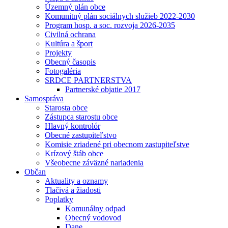
Územný plán obce
Komunitný plán sociálnych služieb 2022-2030
Program hosp. a soc. rozvoja 2026-2035
Civilná ochrana
Kultúra a šport
Projekty
Obecný časopis
Fotogaléria
SRDCE PARTNERSTVA
Partnerské objatie 2017
Samospráva
Starosta obce
Zástupca starostu obce
Hlavný kontrolór
Obecné zastupiteľstvo
Komisie zriadené pri obecnom zastupiteľstve
Krízový štáb obce
Všeobecne záväzné nariadenia
Občan
Aktuality a oznamy
Tlačivá a žiadosti
Poplatky
Komunálny odpad
Obecný vodovod
Dane