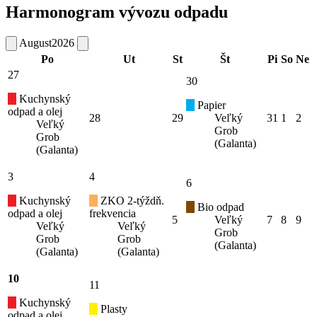
Harmonogram vývozu odpadu
August
2026
Po
Ut
St
Št
Pi
So
Ne
27
30
Kuchynský
Papier
odpad a olej
28
29
Veľký
31
1
2
Veľký
Grob
Grob
(Galanta)
(Galanta)
3
4
6
Kuchynský
ZKO 2-týždň.
Bio odpad
odpad a olej
frekvencia
5
Veľký
7
8
9
Veľký
Veľký
Grob
Grob
Grob
(Galanta)
(Galanta)
(Galanta)
10
11
Kuchynský
Plasty
odpad a olej