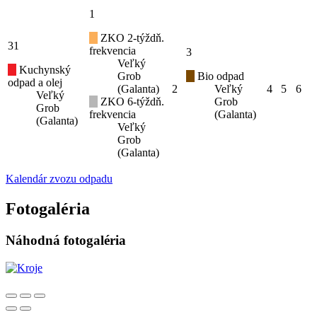
1
ZKO 2-týždň.
31
frekvencia
3
Veľký
Kuchynský
Grob
Bio odpad
odpad a olej
(Galanta)
2
Veľký
4
5
6
Veľký
ZKO 6-týždň.
Grob
Grob
frekvencia
(Galanta)
(Galanta)
Veľký
Grob
(Galanta)
Kalendár zvozu odpadu
Fotogaléria
Náhodná fotogaléria