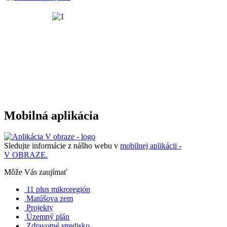
Mobilná aplikácia
Sledujte informácie z nášho webu v
mobilnej aplikácii -
V OBRAZE.
Môže Vás zaujímať
11 plus mikroregión
Matúšova zem
Projekty
Územný plán
Zdravotné stredisko