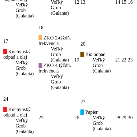
Veľký
12
13
14
15
16
Veľký
Grob
Grob
(Galanta)
(Galanta)
18
ZKO 2-týždň.
17
frekvencia
20
Veľký
Kuchynský
Grob
Bio odpad
odpad a olej
(Galanta)
19
Veľký
21
22
23
Veľký
ZKO 4-týždň.
Grob
Grob
frekvencia
(Galanta)
(Galanta)
Veľký
Grob
(Galanta)
24
27
Kuchynský
Papier
odpad a olej
25
26
Veľký
28
29
30
Veľký
Grob
Grob
(Galanta)
(Galanta)