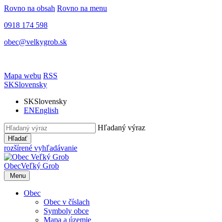
Rovno na obsah
Rovno na menu
0918 174 598
obec@velkygrob.sk
Mapa webu
RSS
SK
Slovensky
SK
Slovensky
EN
English
Hľadaný výraz
Hľadať
rozšírené vyhľadávanie
Obec
Veľký Grob
Menu
Obec
Obec v číslach
Symboly obce
Mapa a územie