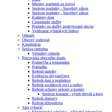
Miestny poplatok za rozvoj
Správne poplatky - Stavebný zákon
Správne poplatky - Stavebný zákon
Kultúrny dom
Cintorínske služby
Poplatky za služby poskytované obcou
Vydávanie rybárskych lístkov
Odpady
Obecný vodovod
Kanalizácia
Správa cintorína
Virtuálny cintorín
Pracoviská obecného úradu
Podateľňa a registratúra
Pokladňa
Referát matriky
Evidencia obyvateľstva
Referát daní a poplatkov
Referát sociálnych vecí a rodiny
Referát ochrany prírody a krajiny
Správne konanie - výrub drevín a krov
Referát dopravy
Referát účtovníctva
Ako vybaviť
Elektronická schránka - základné informácie