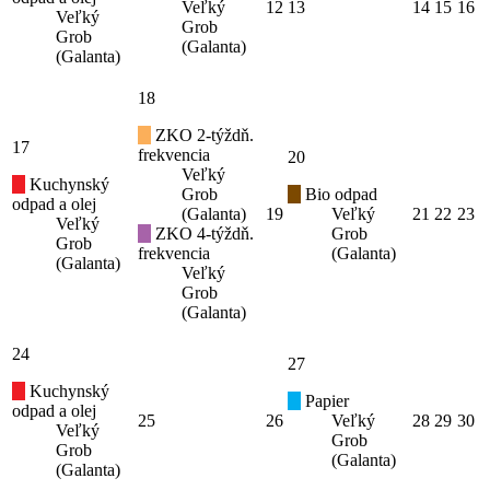
Veľký
12
13
14
15
16
Veľký
Grob
Grob
(Galanta)
(Galanta)
18
ZKO 2-týždň.
17
frekvencia
20
Veľký
Kuchynský
Grob
Bio odpad
odpad a olej
(Galanta)
19
Veľký
21
22
23
Veľký
ZKO 4-týždň.
Grob
Grob
frekvencia
(Galanta)
(Galanta)
Veľký
Grob
(Galanta)
24
27
Kuchynský
Papier
odpad a olej
25
26
Veľký
28
29
30
Veľký
Grob
Grob
(Galanta)
(Galanta)