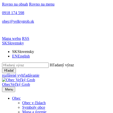
Rovno na obsah
Rovno na menu
0918 174 598
obec@velkygrob.sk
Mapa webu
RSS
SK
Slovensky
SK
Slovensky
EN
English
Hľadaný výraz
Hľadať
rozšírené vyhľadávanie
Obec
Veľký Grob
Menu
Obec
Obec v číslach
Symboly obce
Mapa a územie