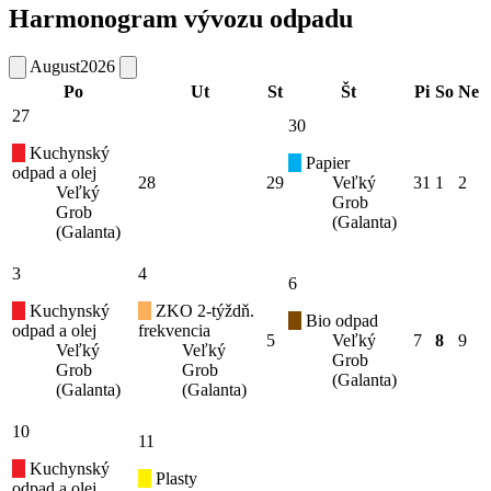
Harmonogram vývozu odpadu
August
2026
Po
Ut
St
Št
Pi
So
Ne
27
30
Kuchynský
Papier
odpad a olej
28
29
Veľký
31
1
2
Veľký
Grob
Grob
(Galanta)
(Galanta)
3
4
6
Kuchynský
ZKO 2-týždň.
Bio odpad
odpad a olej
frekvencia
5
Veľký
7
8
9
Veľký
Veľký
Grob
Grob
Grob
(Galanta)
(Galanta)
(Galanta)
10
11
Kuchynský
Plasty
odpad a olej