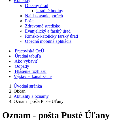
Kontakty
Obecný úrad
Úradné hodiny
Nahlasovanie porúch
Pošta
Zdravotné stredisko
Evanjelický a farský úrad
Rímsko-katolícky farský úrad
Obecná mobilná aplikácia
Pracoviská OcÚ
Úradná tabuľa
Ako vybaviť
Odpady
Hlásenie rozhlasu
Výstavba kanalizácie
Úvodná stránka
Občan
Aktuality a oznamy
Oznam - pošta Pusté Úľany
Oznam - pošta Pusté Úľany