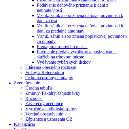
Podávanie daňového priznania k dani z
nehnuteľností
Vznik, zánik alebo zmena daňovej povinnosti k
dani za psa
Vznik, zánik alebo zmena daňovej povinnosti k
dani za predajné automaty
Vznik, zánik alebo zmena poplatkovej povinnosti
za odpady
Prenájom hrobového miesta
Povolenie predaja výrobkov a poskytovania
služieb na trhovom mieste
Vydávanie rybárskych lístkov
Hlásenia obecného rozhlasu
Voľby a Referendum
Ochrana osobných údajov
Zverejňovanie
Úradná tabuľa
Zmluvy, Faktúry, Objednávky
Rozpočet
Záverečný účet obce
Výročné a audítorské správy
Verejné obstarávanie
Zápisnice a uznesenia OZ
Kanalizácia