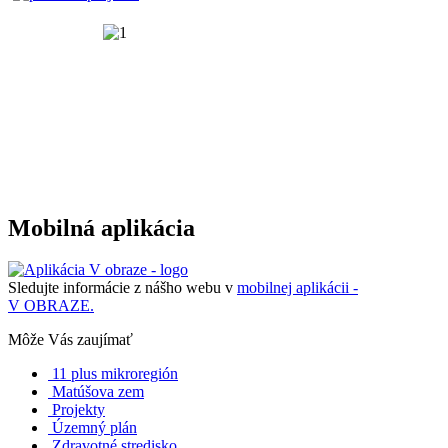
Mobilná aplikácia
Sledujte informácie z nášho webu v
mobilnej aplikácii -
V OBRAZE.
Môže Vás zaujímať
11 plus mikroregión
Matúšova zem
Projekty
Územný plán
Zdravotné stredisko