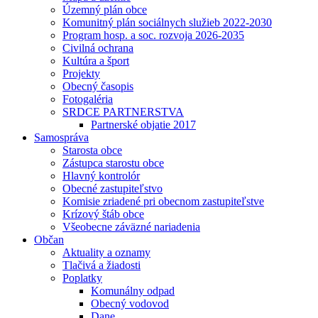
Územný plán obce
Komunitný plán sociálnych služieb 2022-2030
Program hosp. a soc. rozvoja 2026-2035
Civilná ochrana
Kultúra a šport
Projekty
Obecný časopis
Fotogaléria
SRDCE PARTNERSTVA
Partnerské objatie 2017
Samospráva
Starosta obce
Zástupca starostu obce
Hlavný kontrolór
Obecné zastupiteľstvo
Komisie zriadené pri obecnom zastupiteľstve
Krízový štáb obce
Všeobecne záväzné nariadenia
Občan
Aktuality a oznamy
Tlačivá a žiadosti
Poplatky
Komunálny odpad
Obecný vodovod
Dane