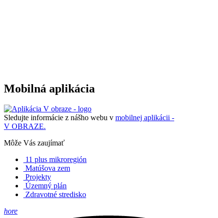
Mobilná aplikácia
Sledujte informácie z nášho webu v
mobilnej aplikácii -
V OBRAZE.
Môže Vás zaujímať
11 plus mikroregión
Matúšova zem
Projekty
Územný plán
Zdravotné stredisko
hore