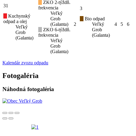
ZKO 2-týždň.
31
frekvencia
3
Veľký
Kuchynský
Grob
Bio odpad
odpad a olej
(Galanta)
2
Veľký
4
5
6
Veľký
ZKO 6-týždň.
Grob
Grob
frekvencia
(Galanta)
(Galanta)
Veľký
Grob
(Galanta)
Kalendár zvozu odpadu
Fotogaléria
Náhodná fotogaléria