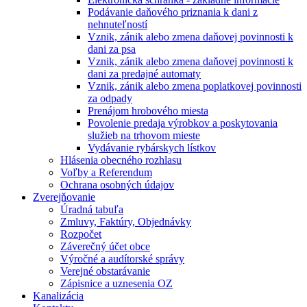
Podávanie daňového priznania k dani z
nehnuteľností
Vznik, zánik alebo zmena daňovej povinnosti k
dani za psa
Vznik, zánik alebo zmena daňovej povinnosti k
dani za predajné automaty
Vznik, zánik alebo zmena poplatkovej povinnosti
za odpady
Prenájom hrobového miesta
Povolenie predaja výrobkov a poskytovania
služieb na trhovom mieste
Vydávanie rybárskych lístkov
Hlásenia obecného rozhlasu
Voľby a Referendum
Ochrana osobných údajov
Zverejňovanie
Úradná tabuľa
Zmluvy, Faktúry, Objednávky
Rozpočet
Záverečný účet obce
Výročné a audítorské správy
Verejné obstarávanie
Zápisnice a uznesenia OZ
Kanalizácia