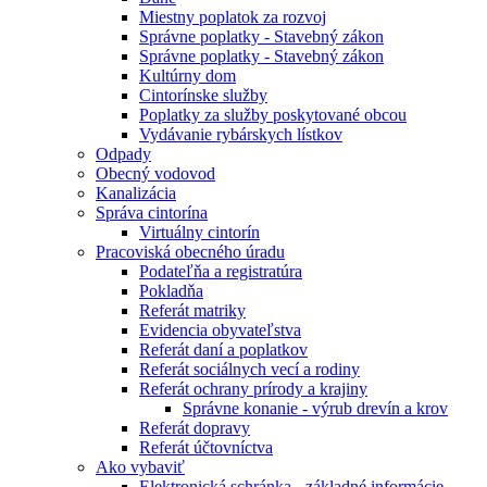
Miestny poplatok za rozvoj
Správne poplatky - Stavebný zákon
Správne poplatky - Stavebný zákon
Kultúrny dom
Cintorínske služby
Poplatky za služby poskytované obcou
Vydávanie rybárskych lístkov
Odpady
Obecný vodovod
Kanalizácia
Správa cintorína
Virtuálny cintorín
Pracoviská obecného úradu
Podateľňa a registratúra
Pokladňa
Referát matriky
Evidencia obyvateľstva
Referát daní a poplatkov
Referát sociálnych vecí a rodiny
Referát ochrany prírody a krajiny
Správne konanie - výrub drevín a krov
Referát dopravy
Referát účtovníctva
Ako vybaviť
Elektronická schránka - základné informácie