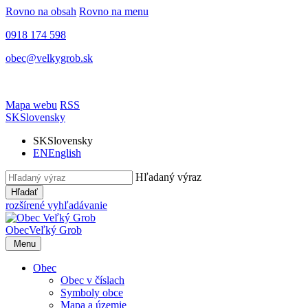
Rovno na obsah
Rovno na menu
0918 174 598
obec@velkygrob.sk
Mapa webu
RSS
SK
Slovensky
SK
Slovensky
EN
English
Hľadaný výraz
Hľadať
rozšírené vyhľadávanie
Obec
Veľký Grob
Menu
Obec
Obec v číslach
Symboly obce
Mapa a územie