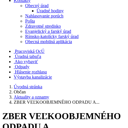
Kontakty
Obecný úrad
Úradné hodiny
Nahlasovanie porúch
Pošta
Zdravotné stredisko
Evanjelický a farský úrad
Rímsko-katolícky farský úrad
Obecná mobilná aplikácia
Pracoviská OcÚ
Úradná tabuľa
Ako vybaviť
Odpady
Hlásenie rozhlasu
Výstavba kanalizácie
Úvodná stránka
Občan
Aktuality a oznamy
ZBER VEĽKOOBJEMNÉHO ODPADU A...
ZBER VEĽKOOBJEMNÉHO
ODPADU A