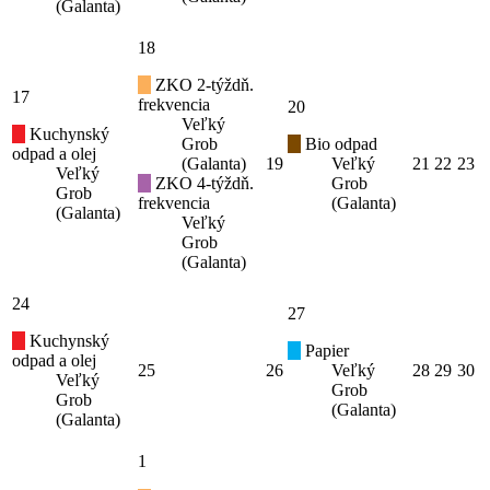
(Galanta)
18
ZKO 2-týždň.
17
frekvencia
20
Veľký
Kuchynský
Grob
Bio odpad
odpad a olej
(Galanta)
19
Veľký
21
22
23
Veľký
ZKO 4-týždň.
Grob
Grob
frekvencia
(Galanta)
(Galanta)
Veľký
Grob
(Galanta)
24
27
Kuchynský
Papier
odpad a olej
25
26
Veľký
28
29
30
Veľký
Grob
Grob
(Galanta)
(Galanta)
1