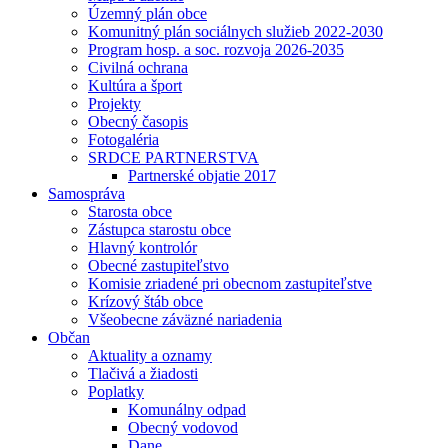
Územný plán obce
Komunitný plán sociálnych služieb 2022-2030
Program hosp. a soc. rozvoja 2026-2035
Civilná ochrana
Kultúra a šport
Projekty
Obecný časopis
Fotogaléria
SRDCE PARTNERSTVA
Partnerské objatie 2017
Samospráva
Starosta obce
Zástupca starostu obce
Hlavný kontrolór
Obecné zastupiteľstvo
Komisie zriadené pri obecnom zastupiteľstve
Krízový štáb obce
Všeobecne záväzné nariadenia
Občan
Aktuality a oznamy
Tlačivá a žiadosti
Poplatky
Komunálny odpad
Obecný vodovod
Dane