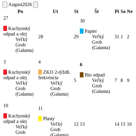
August
2026
Po
Ut
St
Št
Pi
So
Ne
27
30
Kuchynský
Papier
odpad a olej
28
29
Veľký
31
1
2
Veľký
Grob
Grob
(Galanta)
(Galanta)
3
4
6
Kuchynský
ZKO 2-týždň.
Bio odpad
odpad a olej
frekvencia
5
Veľký
7
8
9
Veľký
Veľký
Grob
Grob
Grob
(Galanta)
(Galanta)
(Galanta)
10
11
Kuchynský
Plasty
odpad a olej
Veľký
12
13
14
15
16
Veľký
Grob
Grob
(Galanta)