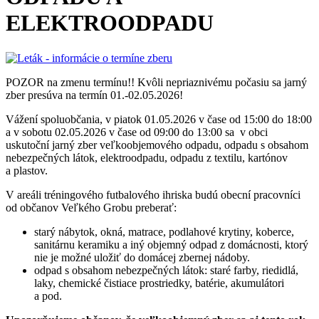
ELEKTROODPADU
POZOR na zmenu termínu!! Kvôli nepriaznivému počasiu sa jarný
zber presúva na termín 01.-02.05.2026!
Vážení spoluobčania, v piatok 01.05.2026 v čase od 15:00 do 18:00
a v sobotu 02.05.2026 v čase od 09:00 do 13:00 sa v obci
uskutoční jarný zber veľkoobjemového odpadu, odpadu s obsahom
nebezpečných látok, elektroodpadu, odpadu z textilu, kartónov
a plastov.
V areáli tréningového futbalového ihriska budú obecní pracovníci
od občanov Veľkého Grobu preberať:
starý nábytok, okná, matrace, podlahové krytiny, koberce,
sanitárnu keramiku a iný objemný odpad z domácnosti, ktorý
nie je možné uložiť do domácej zbernej nádoby.
odpad s obsahom nebezpečných látok: staré farby, riedidlá,
laky, chemické čistiace prostriedky, batérie, akumulátori
a pod.