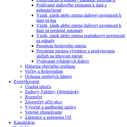
Podávanie daňového priznania k dani z
nehnuteľností
Vznik, zánik alebo zmena daňovej povinnosti k
dani za psa
Vznik, zánik alebo zmena daňovej povinnosti k
dani za predajné automaty
Vznik, zánik alebo zmena poplatkovej povinnosti
za odpady
Prenájom hrobového miesta
Povolenie predaja výrobkov a poskytovania
služieb na trhovom mieste
Vydávanie rybárskych lístkov
Hlásenia obecného rozhlasu
Voľby a Referendum
Ochrana osobných údajov
Zverejňovanie
Úradná tabuľa
Zmluvy, Faktúry, Objednávky
Rozpočet
Záverečný účet obce
Výročné a audítorské správy
Verejné obstarávanie
Zápisnice a uznesenia OZ
Kanalizácia