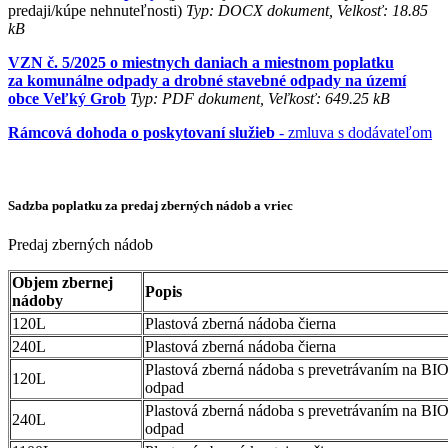
predaji/kúpe nehnuteľnosti)
Typ: DOCX dokument, Velkosť: 18.85
kB
VZN č. 5/2025 o miestnych daniach a miestnom poplatku
za komunálne odpady a drobné stavebné odpady na území
obce Veľký Grob
Typ: PDF dokument, Veľkosť: 649.25 kB
Rámcová dohoda o poskytovaní služieb
- zmluva s dodávateľom
Sadzba poplatku za predaj zberných nádob a vriec
Predaj zberných nádob
Objem zbernej
Popis
nádoby
120L
Plastová zberná nádoba čierna
240L
Plastová zberná nádoba čierna
Plastová zberná nádoba s prevetrávaním na BI
120L
odpad
Plastová zberná nádoba s prevetrávaním na BI
240L
odpad