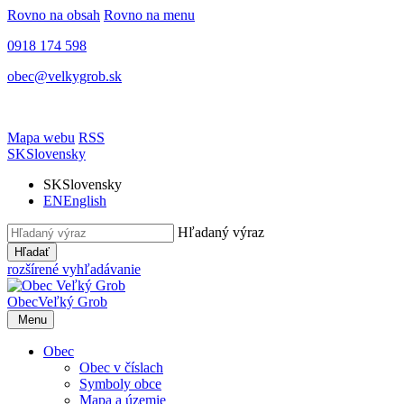
Rovno na obsah
Rovno na menu
0918 174 598
obec@velkygrob.sk
Mapa webu
RSS
SK
Slovensky
SK
Slovensky
EN
English
Hľadaný výraz
Hľadať
rozšírené vyhľadávanie
Obec
Veľký Grob
Menu
Obec
Obec v číslach
Symboly obce
Mapa a územie