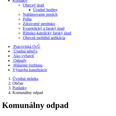
Kontakty
Obecný úrad
Úradné hodiny
Nahlasovanie porúch
Pošta
Zdravotné stredisko
Evanjelický a farský úrad
Rímsko-katolícky farský úrad
Obecná mobilná aplikácia
Pracoviská OcÚ
Úradná tabuľa
Ako vybaviť
Odpady
Hlásenie rozhlasu
Výstavba kanalizácie
Úvodná stránka
Občan
Poplatky
Komunálny odpad
Komunálny odpad