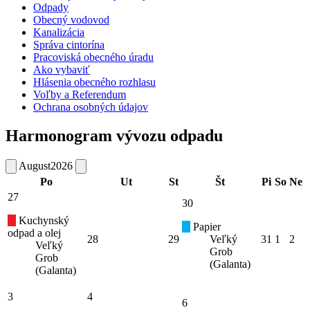
Odpady
Obecný vodovod
Kanalizácia
Správa cintorína
Pracoviská obecného úradu
Ako vybaviť
Hlásenia obecného rozhlasu
Voľby a Referendum
Ochrana osobných údajov
Harmonogram vývozu odpadu
August
2026
Po
Ut
St
Št
Pi
So
Ne
27
30
Kuchynský
Papier
odpad a olej
28
29
Veľký
31
1
2
Veľký
Grob
Grob
(Galanta)
(Galanta)
3
4
6