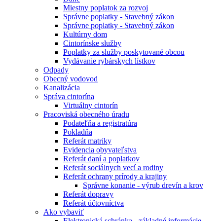
Miestny poplatok za rozvoj
Správne poplatky - Stavebný zákon
Správne poplatky - Stavebný zákon
Kultúrny dom
Cintorínske služby
Poplatky za služby poskytované obcou
Vydávanie rybárskych lístkov
Odpady
Obecný vodovod
Kanalizácia
Správa cintorína
Virtuálny cintorín
Pracoviská obecného úradu
Podateľňa a registratúra
Pokladňa
Referát matriky
Evidencia obyvateľstva
Referát daní a poplatkov
Referát sociálnych vecí a rodiny
Referát ochrany prírody a krajiny
Správne konanie - výrub drevín a krov
Referát dopravy
Referát účtovníctva
Ako vybaviť
Elektronická schránka - základné informácie