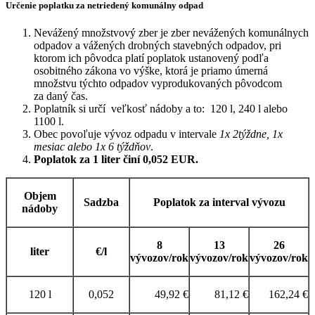
Určenie poplatku za netriedený komunálny odpad
Nevážený množstvový zber je zber nevážených komunálnych
odpadov a vážených drobných stavebných odpadov, pri
ktorom ich pôvodca platí poplatok ustanovený podľa
osobitného zákona vo výške, ktorá je priamo úmerná
množstvu týchto odpadov vyprodukovaných pôvodcom
za daný čas.
Poplatník si určí veľkosť nádoby a to: 120 l, 240 l alebo
1100 l.
Obec povoľuje vývoz odpadu v intervale
1x 2týždne, 1x
mesiac alebo 1x 6 týždňov
.
Poplatok za 1 liter činí 0,052 EUR.
Objem
Sadzba
Poplatok za interval vývozu
nádoby
8
13
26
liter
€/l
vývozov/rok
vývozov/rok
vývozov/rok
120 l
0,052
49,92 €
81,12 €
162,24 €