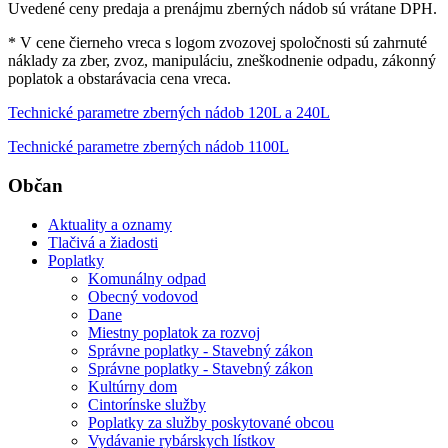
Uvedené ceny predaja a prenájmu zberných nádob sú vrátane DPH.
* V cene čierneho vreca s logom zvozovej spoločnosti sú zahrnuté
náklady za zber, zvoz, manipuláciu, zneškodnenie odpadu, zákonný
poplatok a obstarávacia cena vreca.
Technické parametre zberných nádob 120L a 240L
Technické parametre zberných nádob 1100L
Občan
Aktuality a oznamy
Tlačivá a žiadosti
Poplatky
Komunálny odpad
Obecný vodovod
Dane
Miestny poplatok za rozvoj
Správne poplatky - Stavebný zákon
Správne poplatky - Stavebný zákon
Kultúrny dom
Cintorínske služby
Poplatky za služby poskytované obcou
Vydávanie rybárskych lístkov