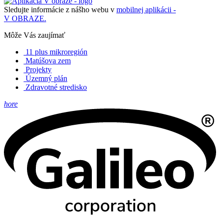
Sledujte informácie z nášho webu v
mobilnej aplikácii -
V OBRAZE.
Môže Vás zaujímať
11 plus mikroregión
Matúšova zem
Projekty
Územný plán
Zdravotné stredisko
hore