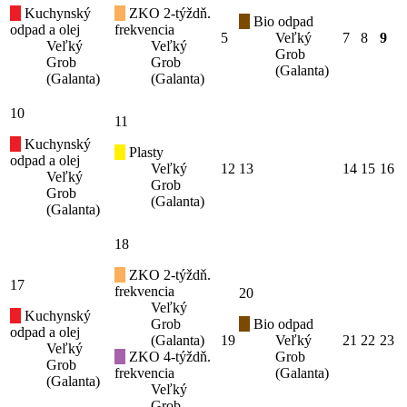
Kuchynský
ZKO 2-týždň.
Bio odpad
odpad a olej
frekvencia
5
Veľký
7
8
9
Veľký
Veľký
Grob
Grob
Grob
(Galanta)
(Galanta)
(Galanta)
10
11
Kuchynský
Plasty
odpad a olej
Veľký
12
13
14
15
16
Veľký
Grob
Grob
(Galanta)
(Galanta)
18
ZKO 2-týždň.
17
frekvencia
20
Veľký
Kuchynský
Grob
Bio odpad
odpad a olej
(Galanta)
19
Veľký
21
22
23
Veľký
ZKO 4-týždň.
Grob
Grob
frekvencia
(Galanta)
(Galanta)
Veľký
Grob