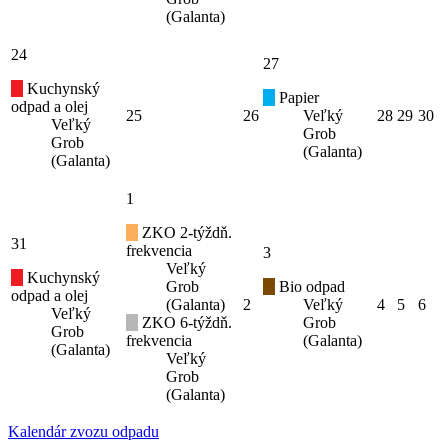
(Galanta)
24
27
Kuchynský
Papier
odpad a olej
25
26
Veľký
28
29
30
Veľký
Grob
Grob
(Galanta)
(Galanta)
1
ZKO 2-týždň.
31
frekvencia
3
Veľký
Kuchynský
Grob
Bio odpad
odpad a olej
(Galanta)
2
Veľký
4
5
6
Veľký
ZKO 6-týždň.
Grob
Grob
frekvencia
(Galanta)
(Galanta)
Veľký
Grob
(Galanta)
Kalendár zvozu odpadu