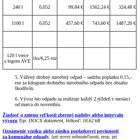
240 l
0,052
99,84 €
1562,24 €
324,48 €
1100 l
0,052
457,60 €
743,60 €
1487,20 €
120 l vrece
1ks/6,25 eur
s logom AVE
5. Vážený drobný stavebný odpad – sadzba poplatku 0,15,-
eur za kilogram drobného stavebného odpadu bez obsahu
škodlivín.
6. Vývoz bio odpadu sa realizuje každý 2.týždeň v mesiaci
od marca do novembra.
Žiadosť o zmenu veľkosti zbernej nádoby alebo intervalu
vývozu
Typ: DOCX dokument, Velkosť: 18.62 kB
Oznámenie vzniku alebo zániku poplatkovej povinnosti
za komunálne odpady
(pri novej nehnuteľnosti, resp. pri