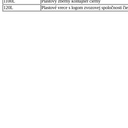
1100L
Plastový zberný kontajner čierny
120L
Plastové vrece s logom zvozovej spoločnosti či